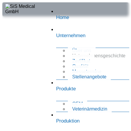
Home
Unternehmen
Über uns
Unternehmensgeschichte
Zertifikat
Qualität
Messetermine
Stellenangebote
Produkte
OEM
Veterinärmedizin
Produktion